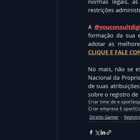
normas legais, as
restrições administ
A 
@youconsultdigi
formação da sua e
CLIQUE E FALE CO
No mais, não se es
Nacional da Proprie
de suas atribuições
sobre o registro de
Criar time de e-sport
esp
Criar empresa E-sport
Co
Direito Gamer
Registr