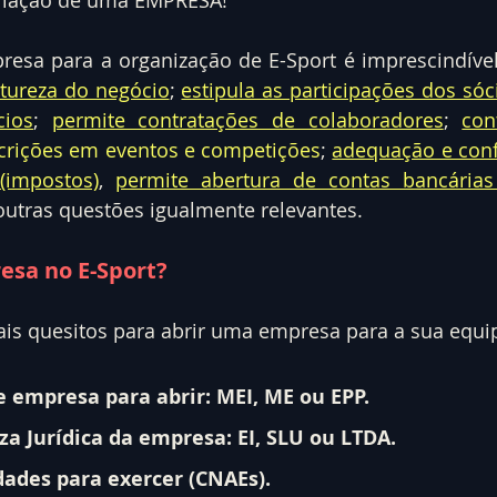
esa para a organização de E-Sport é imprescindível
atureza do negócio
; 
estipula as participações dos sóc
cios
; 
permite contratações de colaboradores
; 
con
crições em eventos e competições
; 
adequação e con
 (impostos)
, 
permite abertura de contas bancária
 outras questões igualmente relevantes.
esa no E-Sport?
is quesitos para abrir uma empresa para a sua equip
de empresa para abrir: MEI, ME ou EPP.
za Jurídica da empresa: EI, SLU ou LTDA.
dades para exercer (CNAEs).