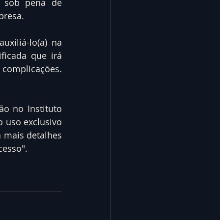
 sob pena de 
presa.
iliá-lo(a) na 
icada que irá 
adotar as melhores medidas para manter sua organização livre de complicações. 
 no Instituto 
o uso exclusivo 
 mais detalhes 
cesso".