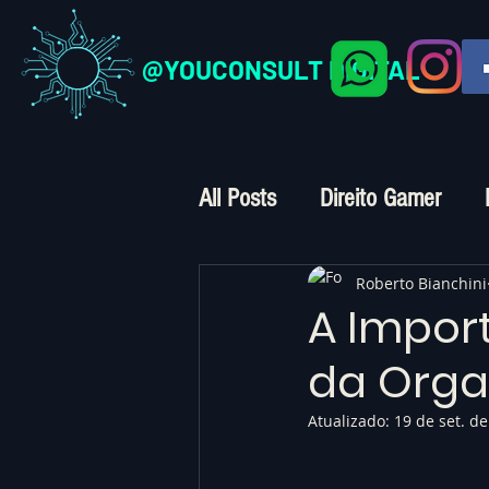
@YOUCONSULT DIGITAL
All Posts
Direito Gamer
Direito Digital
Crimes Vi
Roberto Bianchini
A Import
da Orga
Atualizado:
19 de set. d