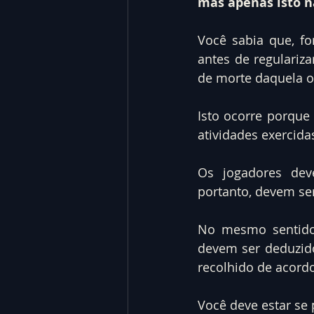
mas apenas isto nã
Você sabia que, fo
antes de regulariz
de morte daquela o
Isto ocorre porque 
atividades exercid
Os jogadores deve
portanto, devem se
No mesmo sentido,
devem ser deduzidos
recolhido de acord
Você deve estar se 