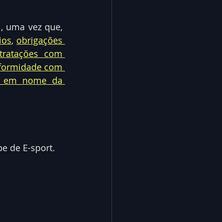
, uma vez que, 
ios
, 
obrigações 
tratações com 
formidade com 
s em nome da 
e de E-sport.