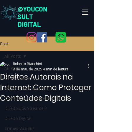
@YOUCON
SULT
DIGITAL
Post
All Posts
Roberto Bianchini
All Posts
8 de mai. de 2025
4 min de leitura
Direitos Autorais na
Direito Gamer
Internet: Como Proteger
Registro de Marcas
Conteúdos Digitais
Direito dos Influencers
Direito dos Streamers
Direito Digital
Crimes Virtuais