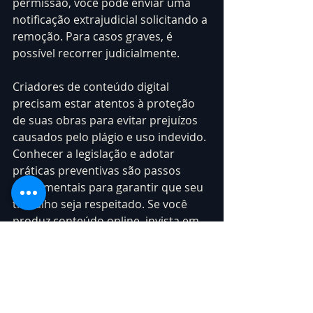
permissão, você pode enviar uma 
notificação extrajudicial solicitando a 
remoção. Para casos graves, é 
possível recorrer judicialmente.
Criadores de conteúdo digital 
precisam estar atentos à proteção 
de suas obras para evitar prejuízos 
causados pelo plágio e uso indevido. 
Conhecer a legislação e adotar 
práticas preventivas são passos 
fundamentais para garantir que seu 
trabalho seja respeitado. Se você 
produz conteúdo online, invista em 
segurança jurídica e ferramentas de 
monitoramento para proteger sua 
criatividade na internet.
O uso indevido de conteúdo digital 