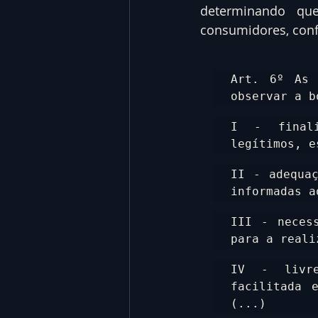
determinando qu
consumidores, confo
Art. 6º As 
observar a b
I - finali
legítimos, e
II - adequaç
informadas a
III - necess
para a reali
IV - livre
facilitada 
(...)