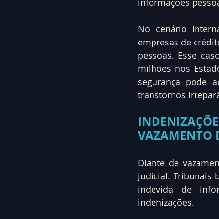
informações pessoa
No cenário inter
empresas de crédi
pessoas. Esse cas
milhões nos Estad
segurança pode ac
transtornos irrepa
INDENIZAÇ
VAZAMENTO 
Diante de vazamen
judicial. Tribunais
indevida de inf
indenizações.