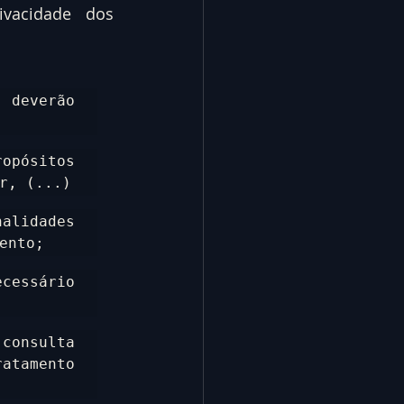
vacidade dos 
deverão 
pósitos 
r, (...)
alidades 
ento;
cessário 
onsulta 
tamento 