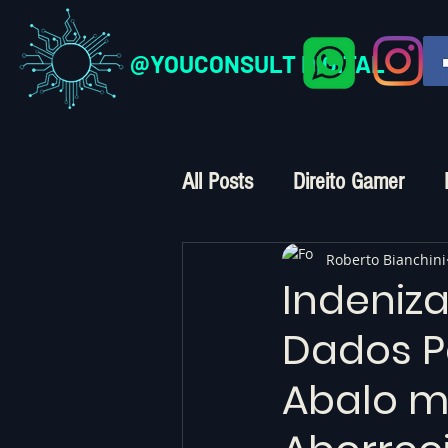
@YOUCONSULT DIGITAL
All Posts
Direito Gamer
Direito Digital
Crimes Vi
Roberto Bianchini
Indeniz
Dados P
Abalo m