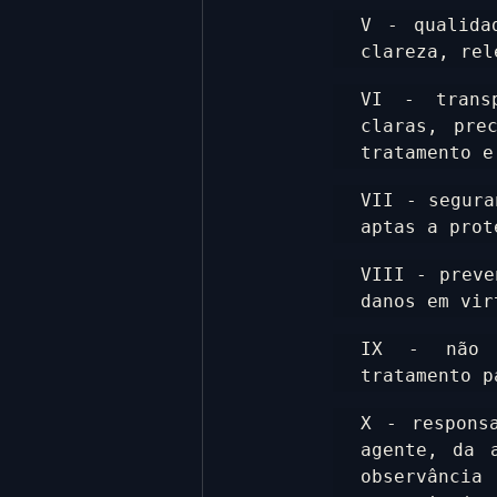
V - qualida
clareza, rel
VI - transp
claras, pre
tratamento e
VII - segura
aptas a prot
VIII - preve
danos em vir
IX - não d
tratamento p
X - responsa
agente, da 
observância