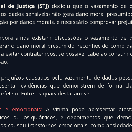
al de Justiça (STJ) 
decidiu que o vazamento de d
 os dados sensíveis) não gera dano moral presumido,
ção por danos morais, é necessário comprovar preju
mbora ainda existam discussões o vazamento de d
gerar o dano moral presumido, reconhecido como dan
ara evitar contratempos, se possível cabe ao consumi
são.
 prejuízos causados pelo vazamento de dados pesso
resentar evidências que demonstrem de forma cla
efetivo. Entre os quais destacam-se:
s e emocionais:
 A vítima pode apresentar atest
ógicos ou psiquiátricos, e depoimentos que dem
os causou transtornos emocionais, como ansiedade,