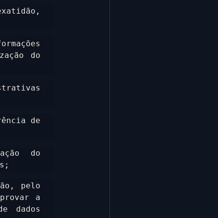
atidão, 
rmações 
ação do 
trativas 
ência de 
ação do 
s;
ão, pelo 
rovar a 
e dados 