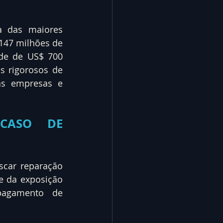
 das maiores 
47 milhões de 
de de US$ 700 
 rigorosos de 
as empresas e 
CASO DE 
car reparação 
e da exposição 
agamento de 