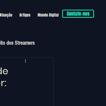
Contate-nos
 Atuação
Artigos
Mundo Digital
eito dos Streamers
de
r: