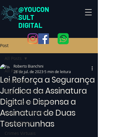
@YOUCON
SULT
DIGITAL
Post
All Posts
Roberto Bianchini
All Posts
28 de jul. de 2023
5 min de leitura
Lei Reforça a Segurança
Direito Gamer
Jurídica da Assinatura
Registro de Marcas
Digital e Dispensa a
Direito dos Influencers
Assinatura de Duas
Direito dos Streamers
Testemunhas
Direito Digital
Crimes Virtuais