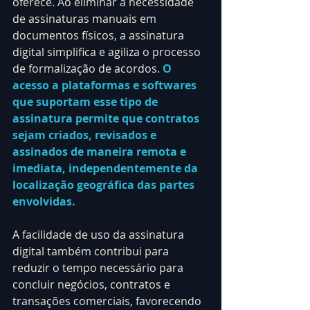
oferece. Ao eliminar a necessidade 
de assinaturas manuais em 
documentos físicos, a assinatura 
digital simplifica e agiliza o processo 
de formalização de acordos. 
O 
acesso a plataformas e softwares 
que suportam esse tipo de 
assinatura permite que contratos 
sejam criados, revisados e 
assinados de maneira remota e 
imediata, independentemente da 
localização geográfica das partes 
envolvidas.
A facilidade de uso da assinatura 
digital também contribui para 
reduzir o tempo necessário para 
concluir negócios, contratos e 
transações comerciais, favorecendo 