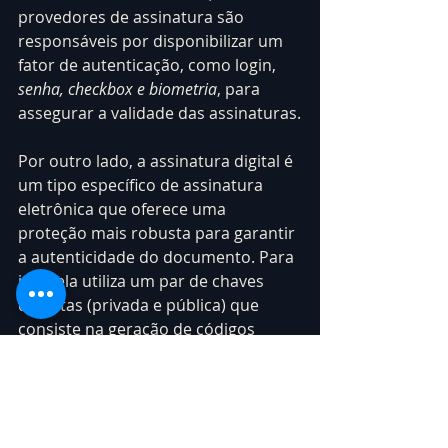
provedores de assinatura são 
responsáveis por disponibilizar um 
fator de autenticação, como login, 
senha, checkbox e biometria
, para 
assegurar a validade das assinaturas.
Por outro lado, a assinatura digital é 
um tipo específico de assinatura 
eletrônica que oferece uma 
proteção mais robusta para garantir 
a autenticidade do documento. Para 
isso, ela utiliza um par de chaves 
distintas (privada e pública) que 
consiste na geração de códigos 
pareados com certa quantidade de 
símbolos (1024 ou 2048 bits) e que 
funcionam somente se associados 
corretamente.