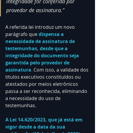
integridade for conferida por 
provedor de assinatura.”
A referida lei introduz um novo 
parágrafo que 
dispensa a 
necessidade de assinatura de 
testemunhas, desde que a 
integridade do documento seja 
garantida pelo provedor de 
assinatura
.
 Com isso, a validade dos 
títulos executivos constituídos ou 
atestados por meios eletrônicos 
passa a ser reconhecida, eliminando 
a necessidade do uso de 
testemunhas.
A Lei 
14.620
/2023, que já está em 
vigor desde a data da sua 