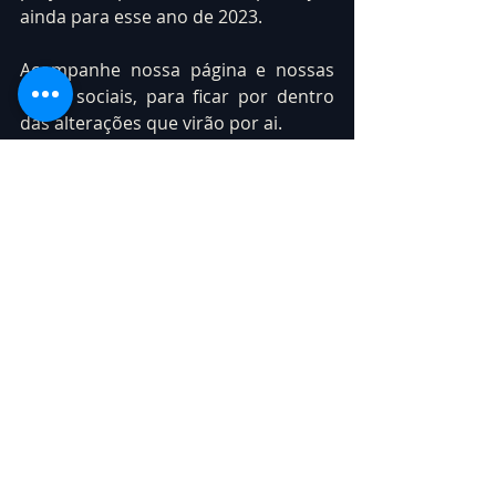
ainda para esse ano de 2023.
Acompanhe nossa página e nossas 
redes sociais, para ficar por dentro 
das alterações que virão por ai.
Gostou do vídeo Curta e 
Compartilhe.
Conheça nosso 
trabalho!
Somos a 
@youconsultdigital
, a 
Consultoria Digital destinada a 
descomplicar e solucionar as dúvidas 
e problemas de pessoas e empresas 
que se profissionalizam no meio 
digital.