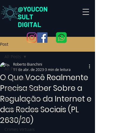
@YOUCON
SULT
DIGITAL
Post
All Posts
Roberto Bianchini
All Posts
11 de abr. de 2023
3 min de leitura
O Que Você Realmente
Direito Gamer
Precisa Saber Sobre a
Registro de Marcas
Regulação da Internet e
Direito dos Influencers
das Redes Sociais (PL
Direito dos Streamers
2630/20)
Direito Digital
Crimes Virtuais