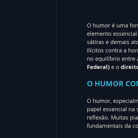
O humor é uma form
elemento essencial 
sátiras e demais a
ilícitos contra a ho
no equilíbrio entre 
Federal)
 e o 
direit
O HUMOR COM
O humor, especialm
papel essencial na 
reflexão. Muitas pi
fundamentais da co