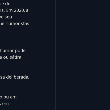
de de 
s. Em 2020, a 
ve seu 
que humoristas 
o humor pode 
a ou sátira 
nsa deliberada, 
up ou em 
s em 