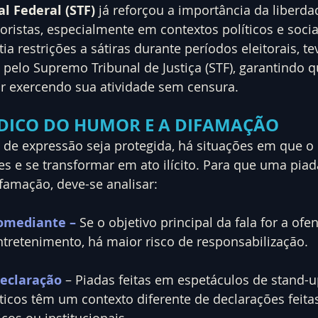
l Federal (STF)
 já reforçou a importância da liberda
istas, especialmente em contextos políticos e sociai
ia restrições a sátiras durante períodos eleitorais, te
 pelo Supremo Tribunal de Justiça (STF), garantindo 
 exercendo sua atividade sem censura.
RÍDICO DO HUMOR E A DIFAMAÇÃO
 de expressão seja protegida, há situações em que 
tes e se transformar em ato ilícito. Para que uma piad
famação, deve-se analisar:
Comediante – 
Se o objetivo principal da fala for a ofe
entretenimento, há maior risco de responsabilização.
Declaração
 – Piadas feitas em espetáculos de stand-
icos têm um contexto diferente de declarações feita
cos ou institucionais.