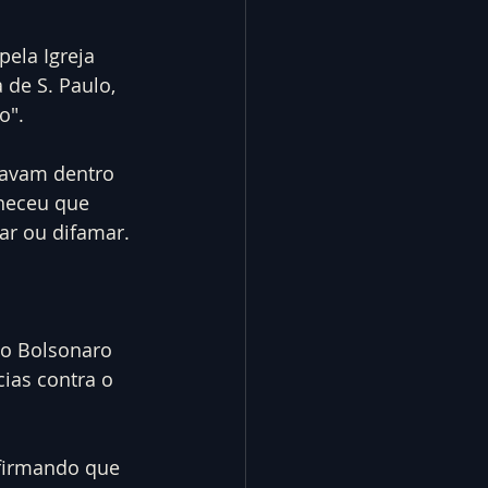
ela Igreja 
 de S. Paulo, 
o".
tavam dentro 
heceu que 
iar ou difamar.
io Bolsonaro 
ias contra o 
afirmando que 