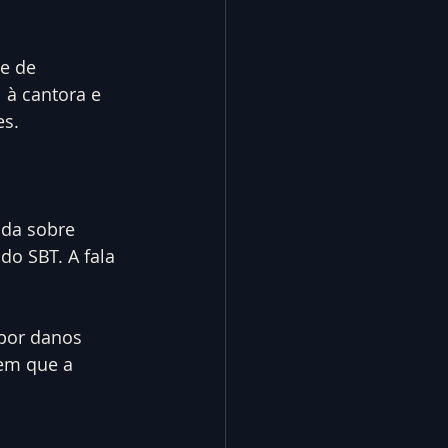
e de 
à cantora e 
es.
da sobre 
do SBT. A fala 
por danos 
em que a 