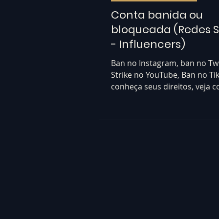
Conta banida ou
bloqueada (Redes S
- Influencers)
Ban no Instagram, ban no Twi
Strike no YouTube, Ban no Ti
conheça seus direitos, veja 
reverter as punições. Ban red