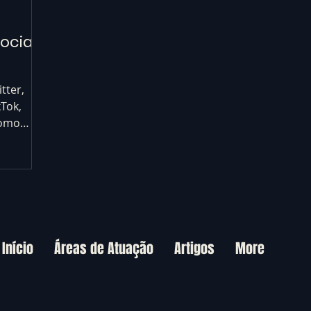
ociais
tter,
kTok,
como
e social.
Início
Áreas de Atuação
Artigos
More