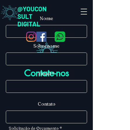
@YOUCON
SULT
Nome
DIGITAL
Sobrenome
Contate-nos
Email
Contato
Solicitação de Orçamento