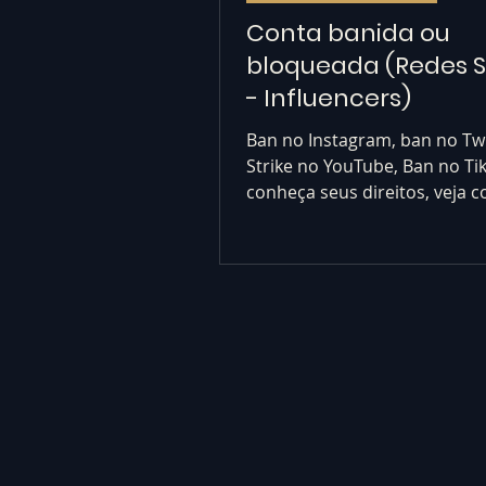
Conta banida ou
bloqueada (Redes S
- Influencers)
Ban no Instagram, ban no Twi
Strike no YouTube, Ban no Ti
conheça seus direitos, veja 
reverter as punições. Ban red