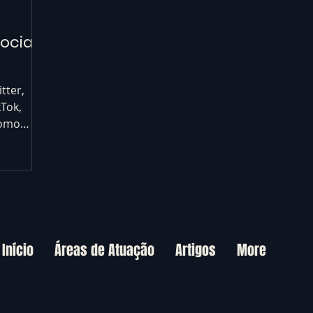
ociais
tter,
kTok,
como
e social.
Início
Áreas de Atuação
Artigos
More