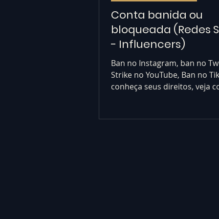
Conta banida ou
bloqueada (Redes S
- Influencers)
Ban no Instagram, ban no Twi
Strike no YouTube, Ban no Ti
conheça seus direitos, veja 
reverter as punições. Ban red