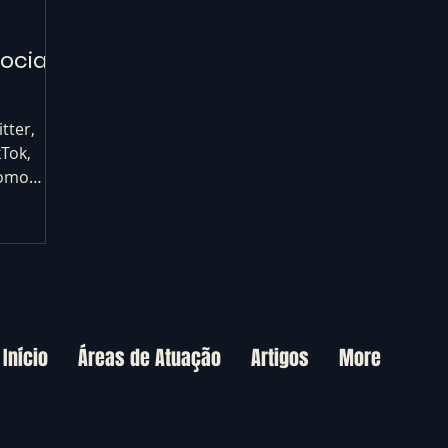
ociais
tter,
kTok,
como
e social.
Início
Áreas de Atuação
Artigos
More