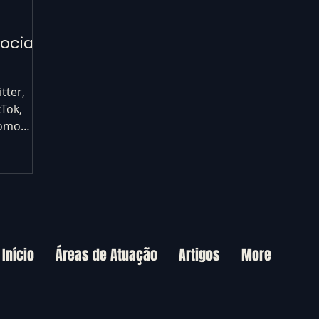
ociais
tter,
kTok,
como
e social.
Início
Áreas de Atuação
Artigos
More