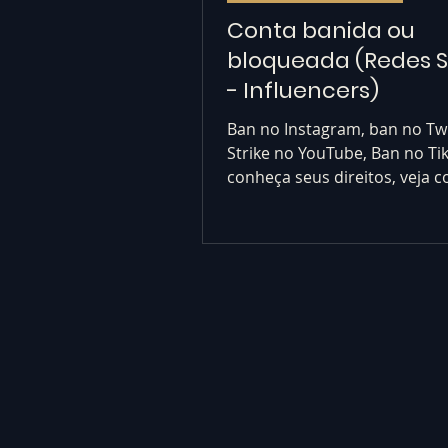
Conta banida ou
bloqueada (Redes S
- Influencers)
Ban no Instagram, ban no Twi
Strike no YouTube, Ban no Ti
conheça seus direitos, veja 
reverter as punições. Ban red