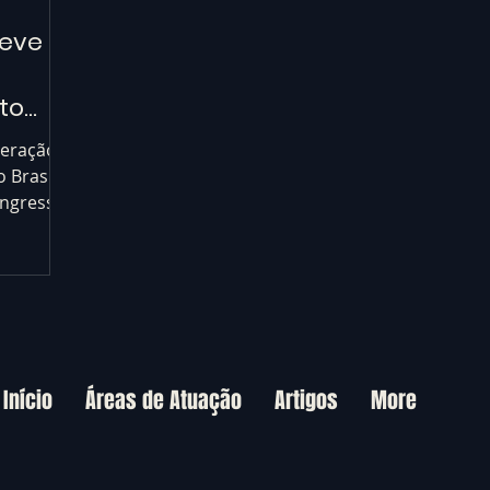
reve
to
iberação
 Brasil,
ongresso
Início
Áreas de Atuação
Artigos
More