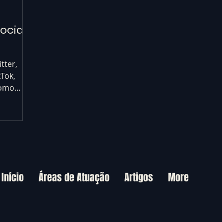
ociais
tter,
kTok,
como
e social.
Início
Áreas de Atuação
Artigos
More