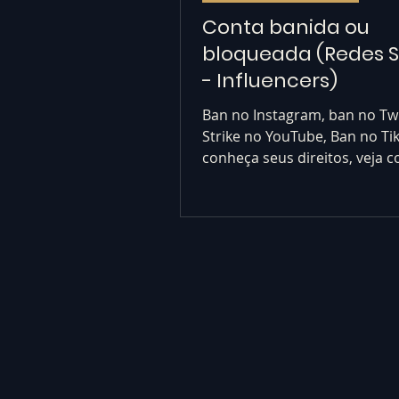
Conta banida ou
bloqueada (Redes S
- Influencers)
Ban no Instagram, ban no Twi
Strike no YouTube, Ban no Ti
conheça seus direitos, veja 
reverter as punições. Ban red