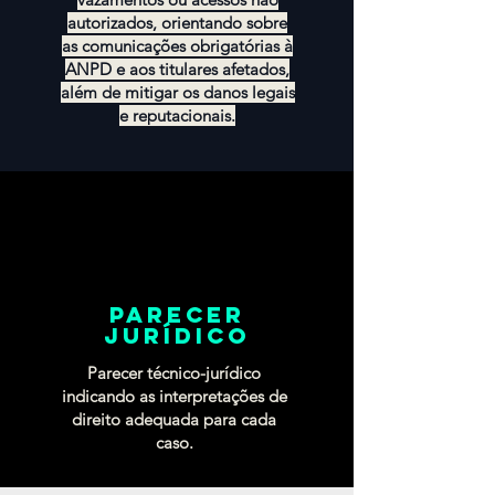
autorizados, orientando sobre
as comunicações obrigatórias à
ANPD e aos titulares afetados,
além de mitigar os danos legais
e reputacionais.
parecer
jurídico
Parecer técnico-jurídico
indicando as interpretações de
direito adequada para cada
caso.