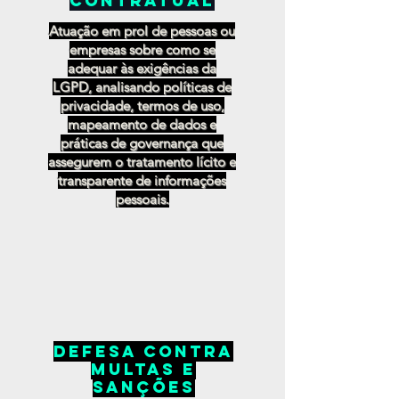
contratual
Atuação em prol de pessoas ou
empresas sobre como se
adequar às exigências da
LGPD, analisando políticas de
privacidade, termos de uso,
mapeamento de dados e
práticas de governança que
assegurem o tratamento lícito e
transparente de informações
pessoais.
defesa contra
multas e
sanções