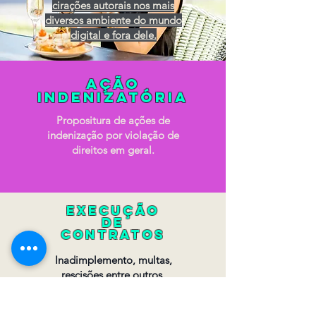
cirações autorais nos mais
diversos ambiente do mundo
digital e fora dele.
Ação
indenizatória
Propositura de ações de
indenização por violação de
direitos em geral.
execução
de
contratos
Inadimplemento, multas,
rescisões entre outros.