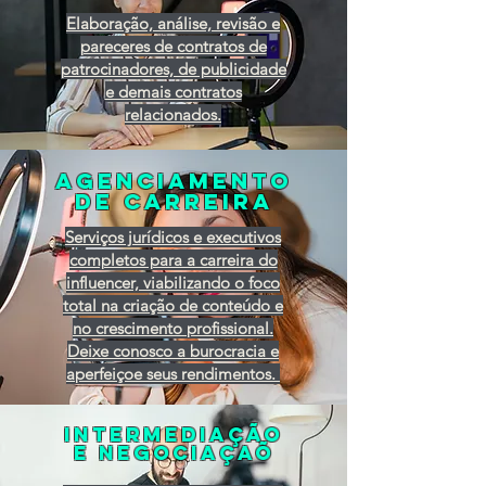
Elaboração, análise, revisão e
pareceres de contratos de
patrocinadores, de publicidade
e demais contratos
relacionados.
agenciamento
de carreira
Serviços jurídicos e executivos
completos para a carreira do
influencer, viabilizando o foco
total na criação de conteúdo e
no crescimento profissional.
Deixe conosco a burocracia e
aperfeiçoe seus rendimentos.
INTERMEDIAÇÃO
E NEGOCIAÇAÕ