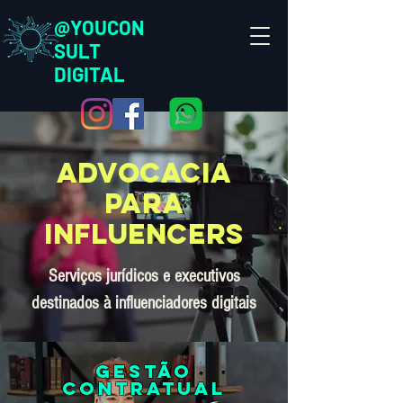
@YOUCON
SULT
DIGITAL
ADVOCACIA
para
influencers
Serviços jurídicos e executivos
destinados à influenciadores digitais
Gestão
contratual