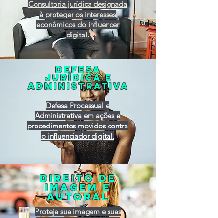
Consultoria jurídica designada
à proteger os interesses
econômicos do influencer
digital.
defesa
jurídica e
administrativa
Defesa Processual e
Administrativa em ações e
procedimentos movidos contra
o influenciador digital.
Direito de
imagem e
autoral
Proteja sua imagem e suas