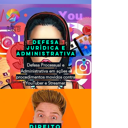
defesa
jurídica e
administrativa
Defesa Processual e
Administrativa em ações e
procedimentos movidos contra
YouTuber e Streamer.
Direito