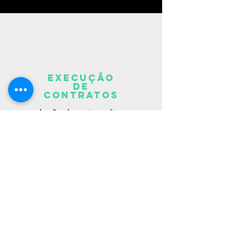
execução
de
contratos
Inadimplemento, multas,
rescisões entre outros.
direito
tributário
Adequação de carga tributária