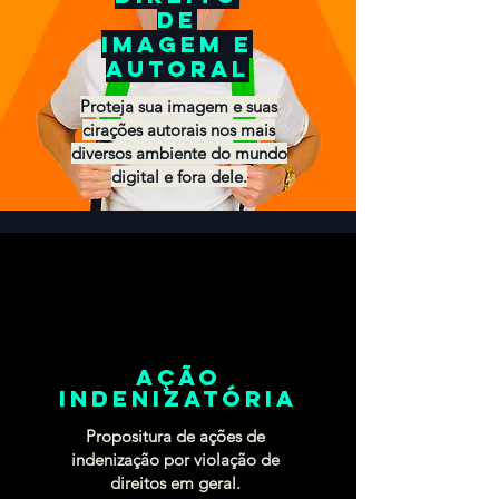
de
imagem e
autoral
Proteja sua imagem e suas
cirações autorais nos mais
diversos ambiente do mundo
digital e fora dele.
Ação
indenizatória
Propositura de ações de
indenização por violação de
direitos em geral.