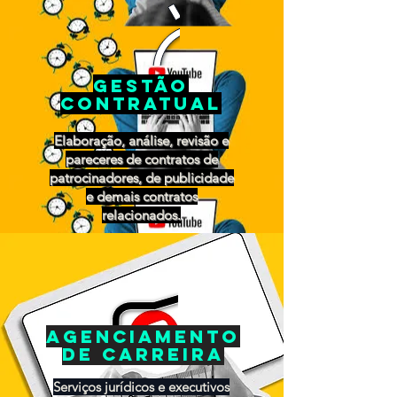
Gestão
contratual
Elaboração, análise, revisão e
pareceres de contratos de
patrocinadores, de publicidade
e demais contratos
relacionados.
agenciamento
de carreira
Serviços jurídicos e executivos