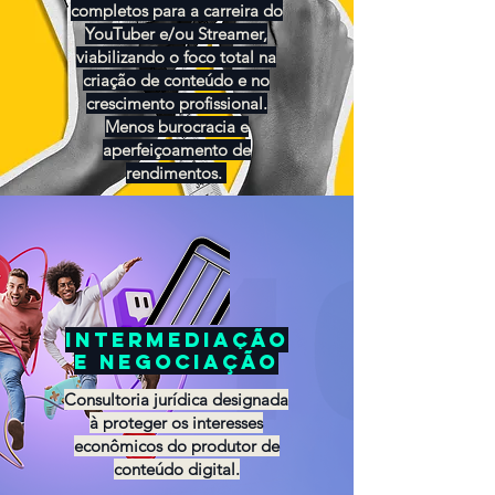
completos para a carreira do
YouTuber e/ou Streamer,
viabilizando o foco total na
criação de conteúdo e no
crescimento profissional.
Menos burocracia e
aperfeiçoamento de
rendimentos.
INTERMEDIAÇÃO
E NEGOCIAÇão
Consultoria jurídica designada
à proteger os interesses
econômicos do produtor de
conteúdo digital.