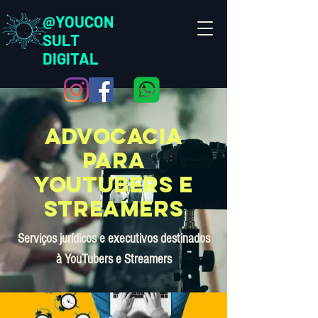
@YOUCON
SULT
DIGITAL
ADVOCACIA
para
youtubers e
streamers
Serviços jurídicos e executivos destinados
à YouTubers e Streamers