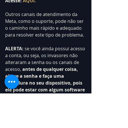
Acesse: 
AQUI.
Outros canais de atendimento da 
Meta, como o suporte, pode não ser 
o caminho mais rápido e adequado 
para resolver este tipo de problema.
ALERTA:
 se você ainda possui acesso 
a conta, ou seja, os invasores não 
alteraram a senha ou os canais de 
acesso, 
antes de qualquer coisa, 
altere a senha e faça uma 
varredura no seu dispositivo, pois 
ele pode estar com algum software 
malicioso (vírus).
Em alguns casos, mesmo seguindo 
as orientações da plataforma e 
tomando as medidas de segurança, 