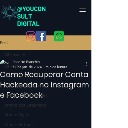
@YOUCON
SULT
DIGITAL
Post
All Posts
Roberto Bianchini
All Posts
17 de jan. de 2024
3 min de leitura
Como Recuperar Conta
Direito Gamer
Hackeada no Instagram
Registro de Marcas
e Facebook
Direito dos Influencers
Direito dos Streamers
Direito Digital
Crimes Virtuais