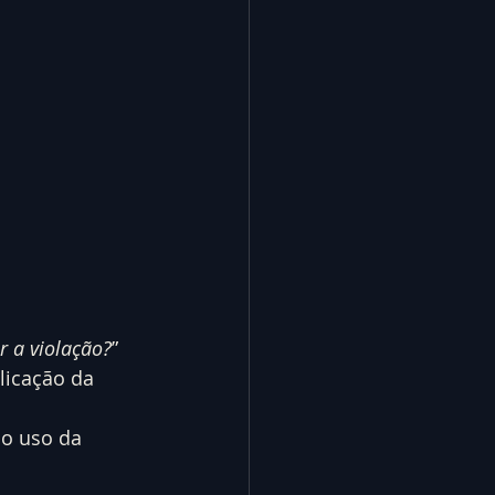
r a violação?
” 
licação da 
 o uso da 