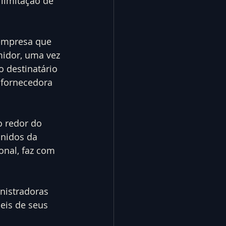
limitação de 
 empresa que 
midor, uma vez 
 destinatário 
 fornecedora 
o redor do 
Unidos da 
onal, faz com 
nistradoras 
eis de seus 