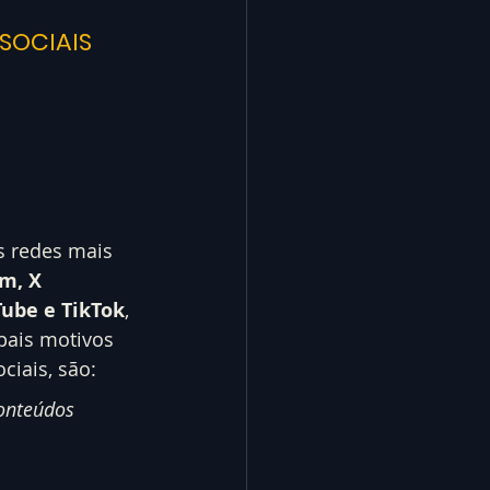
SOCIAIS 
s redes mais 
m, X 
Tube e TikTok
, 
pais motivos 
ciais, são:
onteúdos 