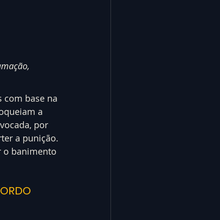
amação, 
s com base na 
loqueiam a 
vocada, por 
rter a punição.
r o banimento 
CORDO 