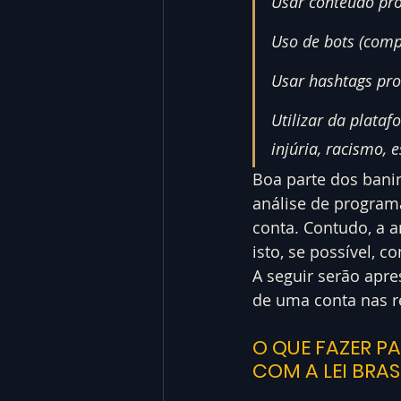
Usar conteúdo pro
Uso de bots (compr
Usar hashtags proi
Utilizar da plata
injúria, racismo, e
Boa parte dos bani
análise de program
conta. Contudo, a 
isto, se possível, c
A seguir serão apr
de uma conta nas r
O QUE FAZER P
COM A LEI BRAS