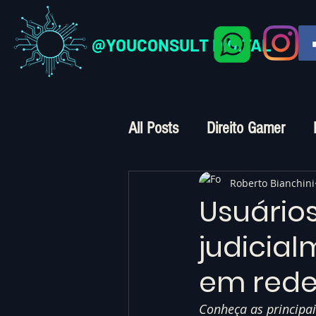
@YOUCONSULT DIGITAL
All Posts
Direito Gamer
Direito Digital
Crimes Vi
Roberto Bianchini
Usuário
judicia
em redes
Conheça as principai