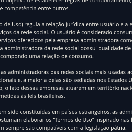
om objetivo de estabelecer regras de comportamento, 
de competência entre outros.
o de Uso) regula a relação jurídica entre usuário e a
rviços da rede social. O usuário é considerado consu
 serviços oferecidos pela empresa administradora como
z, a administradora da rede social possui qualidade de
s compondo uma relação de consumo.
 as administradoras das redes sociais mais usadas a
ionais e, a maioria delas são sediadas nos Estados 
, o fato dessas empresas atuarem em território naci
etidas às leis brasileiras.
em sido constituídas em países estrangeiros, as admi
ostumam elaborar os “Termos de Uso” inspirado nas l
em sempre são compatíveis com a legislação pátria.