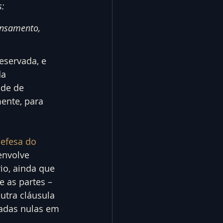
s:
ensamento, 
eservada, e 
a 
ade de 
ente, para 
efesa do 
envolve 
io, ainda que 
e as partes – 
tra cláusula 
adas nulas em 