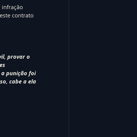
infração 
este contrato 
l, provar o 
es 
e a punição foi 
o, cabe a ela 