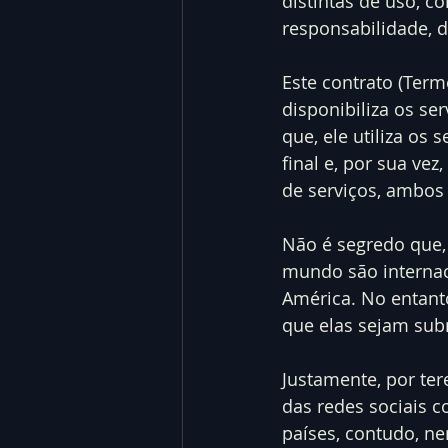
distintas de uso, c
responsabilidade, 
Este contrato (Term
disponibiliza os se
que, ele utiliza os
final e, por sua ve
de serviços, ambo
Não é segredo que,
mundo são internac
América. No entanto
que elas sejam subm
Justamente, por ter
das redes sociais c
países, contudo, n