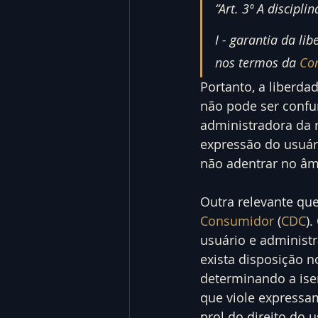
“Art. 3º A discipli
I - garantia da l
nos termos da 
Con
Portanto, a liberda
não pode ser confu
administradora da r
expressão do usuári
não adentrar no âm
Outra relevante que
Consumidor
 (
CDC
)
usuário e administr
exista disposição n
determinando a ise
que viole expressa
prol do direito do u