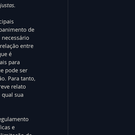
justas.
ipais 
banimento de 
é necessário 
relação entre 
que é 
ais para 
ue pode ser 
ão. Para tanto, 
eve relato 
 qual sua 
egulamento 
icas e 