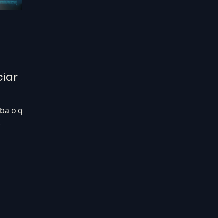
iar
iba o que
.