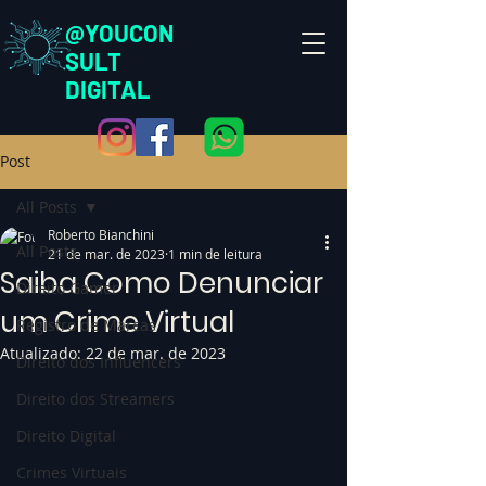
@YOUCON
SULT
DIGITAL
Post
All Posts
Roberto Bianchini
All Posts
21 de mar. de 2023
1 min de leitura
Saiba Como Denunciar
Direito Gamer
um Crime Virtual
Registro de Marcas
Atualizado:
22 de mar. de 2023
Direito dos Influencers
Direito dos Streamers
Direito Digital
Crimes Virtuais