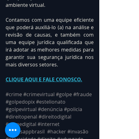
ambiente virtual.
Contamos com uma equipe eficiente 
que poderá auxiliá-lo (a) na análise e 
revisão de causas, e também com 
uma equipe jurídica qualificada que 
irá adotar as melhores medidas para 
garantir sua segurança jurídica nos 
mais diversos setores.
CLIQUE AQUI E FALE CONOSCO
.
#crime
#crimevirtual
#golpe
#fraude
#golpedopix
#estelionato
#golpevirtual
#denúncia
#policia
#direitopenal
#direitodigital
#crimedigital
#internet
#whatsappbrasil
#hacker
#invasão