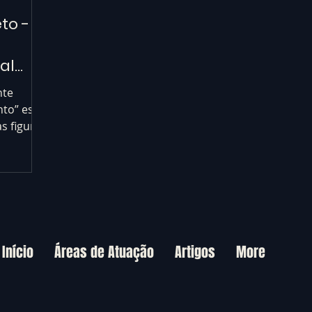
to - A
al
nte
to” está
s figuras
.
Início
Áreas de Atuação
Artigos
More