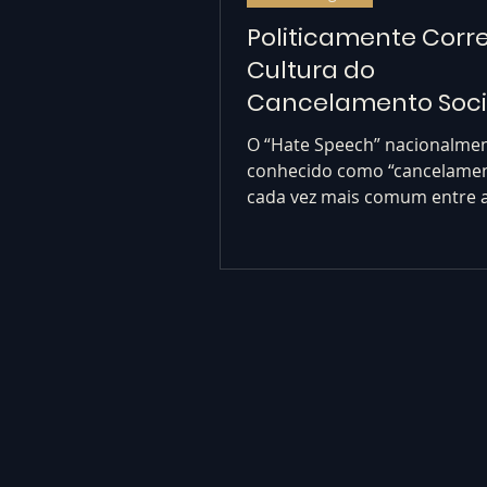
Politicamente Corre
Cultura do
Cancelamento Soci
(Hate Speech)
O “Hate Speech” nacionalme
conhecido como “cancelamen
cada vez mais comum entre a
públicas, entre elas estão os..