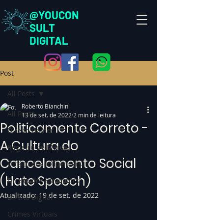
@YOUCON
SULT
DIGITAL
Post
All Posts
Roberto Bianchini
All Posts
13 de set. de 2022
2 min de leitura
Politicamente Correto -
Direito Gamer
A Cultura do
Registro de Marcas
Cancelamento Social
Direito dos Influencers
(Hate Speech)
Direito dos Streamers
Atualizado:
19 de set. de 2022
Direito Digital
Crimes Virtuais