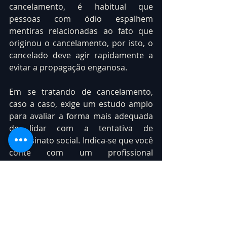
cancelamento, é habitual que 
pessoas com ódio espalhem 
mentiras relacionadas ao fato que 
originou o cancelamento, por isto, o 
cancelado deve agir rapidamente a 
evitar a propagação enganosa.
Em se tratando de cancelamento, 
caso a caso, exige um estudo amplo 
para avaliar a forma mais adequada 
de lidar com a tentativa de 
assassinato social. Indica-se que você 
conte com um profissional 
competente para auxiliá-lo a superar 
o cancelamento social, que está cada 
vez mais presente no cotidiano das 
pessoas públicas.
A 
@youconsultdigital
 conta com 