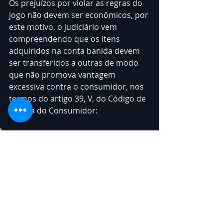
Os prejuízos por violar as regras do 
jogo não devem ser econômicos, por 
este motivo, o judiciário vem 
compreendendo que os itens 
adquiridos na conta banida devem 
ser transferidos a outras de modo 
que não promova vantagem 
excessiva contra o consumidor, nos 
termos do artigo 39, V, do Código de 
Defesa do Consumidor:
"Art. 39. É vedado ao 
fornecedor de produtos ou 
serviços, dentre outras práticas 
abusivas: (...)
 V - exigir do consumidor 
vantagem manifestamente 