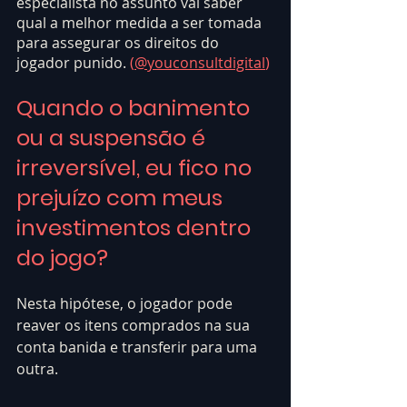
especialista no assunto vai saber 
qual a melhor medida a ser tomada 
para assegurar os direitos do 
jogador punido. 
(
@youconsultdigital
)
Quando o banimento 
ou a suspensão é 
irreversível, eu fico no 
prejuízo com meus 
investimentos dentro 
do jogo?
Nesta hipótese, o jogador pode 
reaver os itens comprados na sua 
conta banida e transferir para uma 
outra.