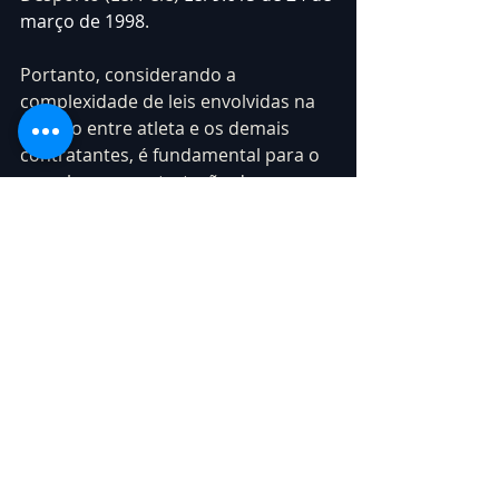
março de 1998
.
Portanto, considerando a 
complexidade de leis envolvidas na 
relação entre atleta e os demais 
contratantes, é fundamental para o 
pro-player a contratação de 
advogado/ consultoria qualificada 
que possa assegurar e proteger 
seus direitos, evitando prejuízos e 
defendendo seus interesses.
A 
@youconsultdigital
 é uma 
consultoria com profissionais 
qualificados com vasta experiência 
na área do Direito Gamer, entre em 
contato conosco: 
clique aqui
.