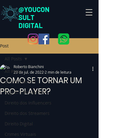
@YOUCON
SULT
DIGITAL
Post
All Posts
Roberto Bianchini
All Posts
23 de jul. de 2022
2 min de leitura
COMO SE TORNAR UM
Direito Gamer
PRO-PLAYER?
Registro de Marcas
Direito dos Influencers
Direito dos Streamers
Direito Digital
Crimes Virtuais